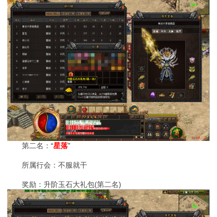
第二名：“
星落
”
所属行会：不服就干
奖励：升阶玉石大礼包(第二名)