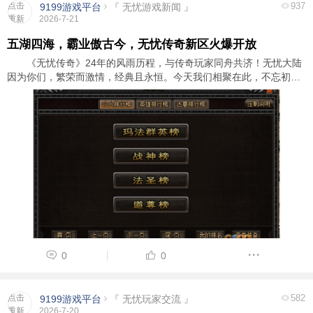
点击
937
9199游戏平台
『 无忧游戏新闻 』
重新
2026-7-21
加载
五湖四海，霸业傲古今，无忧传奇新区火爆开放
《无忧传奇》24年的风雨历程，与传奇玩家同舟共济！无忧大陆
因为你们，繁荣而激情，经典且永恒。今天我们相聚在此，不忘初
心，再次出发，只为了证明，我们从未改变，体验充满激情的人生。
新区将在7月22日火爆开服，新区将采用 ...
0
0
点击
582
9199游戏平台
『 无忧玩家交流 』
重新
2026-7-20