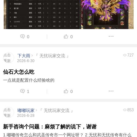
0
0
点击
727
下大雨
『 无忧玩家交流 』
重新
2026-6-30
加载
仙石大怎么吃
一点就是配置什么经验啥的
1
0
点击
853
嘟嘟玩家
『 无忧玩家交流 』
重新
2026-6-28
加载
新手咨询个问题：麻烦了解的说下，谢谢
1.嘟嘟传奇怎么和武圣传奇市一个网址呀？ 2.无忧和无忧传奇有什么