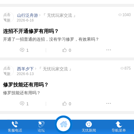
点击
1040
山行泛舟游
『 无忧玩家交流 』
重新
2026-6-16
加载
连招不开通修罗有用吗？
开通了一招普通的连招，没有学习修罗，有效果吗？
1
0
点击
875
西羊夕下
『 无忧玩家交流 』
重新
2026-6-13
加载
修罗技能还有用吗？
修罗技能还有用吗？
1
0
点击
851
无限大招
『 无忧玩家交流 』
重新
2026-6-15
客服电话
论坛
无忧新闻
导航菜单
加载