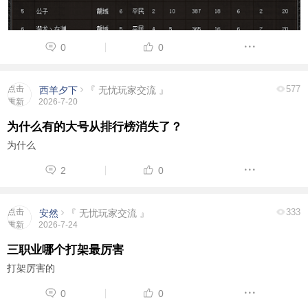
0
0
点击
577
西羊夕下
『 无忧玩家交流 』
重新
2026-7-20
加载
为什么有的大号从排行榜消失了？
为什么
2
0
点击
333
安然
『 无忧玩家交流 』
重新
2026-7-24
加载
三职业哪个打架最厉害
打架厉害的
0
0