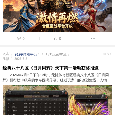
0
0
点击
860
9199游戏平台
『 无忧玩家交流 』
重新
2026-7-2
加载
经典八十八区《日月同辉》天下第一活动获奖报道
2026年7月2日下午13时，无忧传奇新区经典八十八区《日月同
辉》排行榜冲级赛的争夺圆满落幕。经过玩家们的激烈角逐，人物玛
法群英榜前三名玩家脱颖而出，成功斩获了游戏内顶级装备奖励和广
大玩家的尊敬与认可。以下是详细的获奖信息： ...