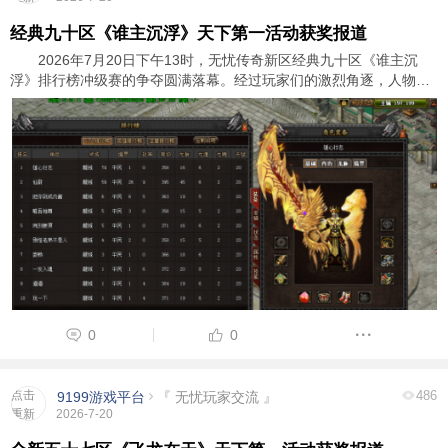
加载
经典九十区《谁主沉浮》天下第一活动获奖报道
2026年7月20日下午13时，无忧传奇新区经典九十区《谁主沉
浮》排行榜冲级赛的争夺圆满落幕。经过玩家们的激烈角逐，人物玛
法群英榜前三名玩家脱颖而出，成功斩获了游戏内顶级装备奖励和广
大玩家的尊敬与认可。以下是详细的获奖信息： ...
0
0
点击
486
9199游戏平台
『 无忧玩家交流 』
重新
2026-7-20
加载