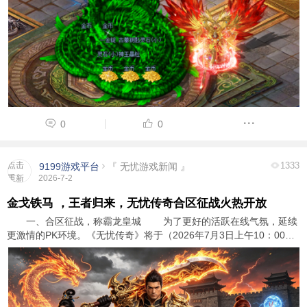
0
0
点击
1333
9199游戏平台
『 无忧游戏新闻 』
重新
2026-7-2
加载
金戈铁马 ，王者归来，无忧传奇合区征战火热开放
一、合区征战，称霸龙皇城 为了更好的活跃在线气氛，延续
更激情的PK环境。《无忧传奇》将于（2026年7月3日上午10：00）
对部分大区进行合区操作，预计需要1小时。如果在预定时间内无法完
成，开区时间将根据实际情况顺延。请各位 ...