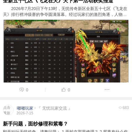
全新五十七区《飞龙在天》天下第一活动获奖报道
2026年7月20日下午13时，无忧传奇新区全新五十七区《飞龙在
天》排行榜冲级赛的争夺圆满落幕。经过玩家们的激烈角逐，人物玛
法群英榜前三名玩家脱颖而出，成功斩获了游戏内顶级装备奖励和广
大玩家的尊敬与认可。以下是详细的获奖信息 ...
0
0
点击
683
嘟嘟玩家
『 无忧玩家交流 』
重新
2026-7-15
加载
新手问题，面纱修理和紫毒？
刚开始玩无忧传奇，请教问题： 1.面纱在那里修理？ 2.紫毒有什么作