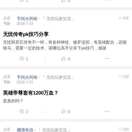
2
0
点击
466
手间火药味
『 无忧玩家交流 』
重新
2026-7-15
加载
无忧传奇pk技巧分享
无忧和其它传奇不一样，有各种神技、修罗连招，有英雄配合，还能
骑马，需要一定的技术。请哪位高手分享下pk技巧，感谢
1
0
点击
538
手间火药味
『 无忧玩家交流 』
重新
2026-7-22
加载
英雄帝尊套有1200万血？
是真的吗？
2
0
点击
330
擱湹牟蕼
『 无忧玩家交流 』