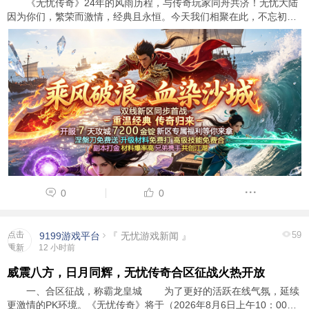
《无忧传奇》24年的风雨历程，与传奇玩家同舟共济！无忧大陆
因为你们，繁荣而激情，经典且永恒。今天我们相聚在此，不忘初
心，再次出发，只为了证明，我们从未改变，体验充满激情的人生。
新区将在8月6日火爆开服，新区将采用经 ...
0
0
点击
59
9199游戏平台
『 无忧游戏新闻 』
重新
12 小时前
加载
威震八方，日月同辉，无忧传奇合区征战火热开放
一、合区征战，称霸龙皇城 为了更好的活跃在线气氛，延续
更激情的PK环境。《无忧传奇》将于（2026年8月6日上午10：00）