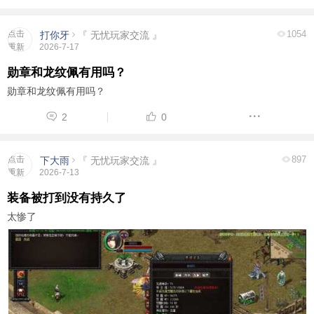
点击
1054
打你牙
『 无忧玩家交流 』
重新
2026-7-17
加载
勋章和龙纹佩有用吗？
勋章和龙纹佩有用吗？
2
0
点击
897
下大雨
『 无忧玩家交流 』
重新
2026-7-13
加载
装备被打到没有持久了
太惨了