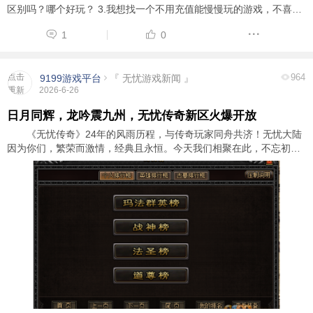
区别吗？哪个好玩？ 3.我想找一个不用充值能慢慢玩的游戏，不喜欢
PK，喜欢慢慢的升级，升装备的，你玩哪个合适？ ...
1
0
点击
964
9199游戏平台
『 无忧游戏新闻 』
重新
2026-6-26
加载
日月同辉，龙吟震九州，无忧传奇新区火爆开放
《无忧传奇》24年的风雨历程，与传奇玩家同舟共济！无忧大陆
因为你们，繁荣而激情，经典且永恒。今天我们相聚在此，不忘初
心，再次出发，只为了证明，我们从未改变，体验充满激情的人生。
新区将在6月26日火爆开服，新区将采用 ...