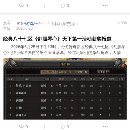
0
0
点击
884
9199游戏平台
『 无忧玩家交流 』
重新
2026-6-25
加载
经典八十七区《剑胆琴心》天下第一活动获奖报道
2026年6月25日下午13时，无忧传奇新区经典八十七区《剑胆琴
心》排行榜冲级赛的争夺圆满落幕。经过玩家们的激烈角逐，人物玛
法群英榜前三名玩家脱颖而出，成功斩获了游戏内顶级装备奖励和广
大玩家的尊敬与认可。以下是详细的获奖信息 ...
0
0