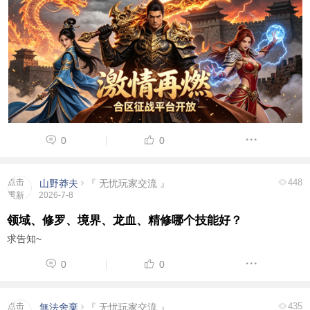
0
0
点击
448
山野莽夫
『 无忧玩家交流 』
重新
2026-7-8
加载
领域、修罗、境界、龙血、精修哪个技能好？
求告知~
0
0
点击
435
無法舍棄
『 无忧玩家交流 』