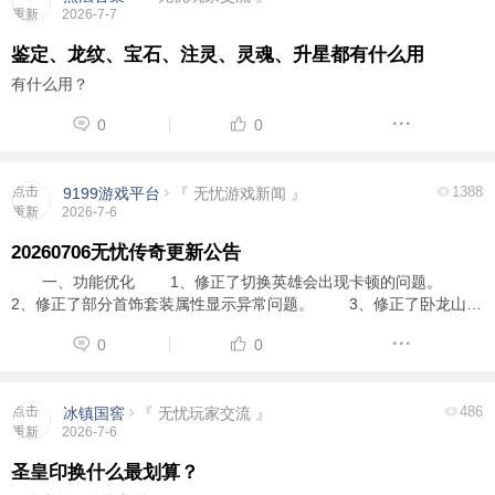
重新
2026-7-7
加载
鉴定、龙纹、宝石、注灵、灵魂、升星都有什么用
有什么用？
0
0
点击
1388
9199游戏平台
『 无忧游戏新闻 』
重新
2026-7-6
加载
20260706无忧传奇更新公告
一、功能优化 1、修正了切换英雄会出现卡顿的问题。
2、修正了部分首饰套装属性显示异常问题。 3、修正了卧龙山庄
圣皇天威活动刷新BOSS伤害异常的问题。 4、帝尊仙戒、帝尊痴
0
0
戒、帝尊仙魔戒装备持久统一调整为30点， ...
点击
486
冰镇国窖
『 无忧玩家交流 』
重新
2026-7-6
加载
圣皇印换什么最划算？