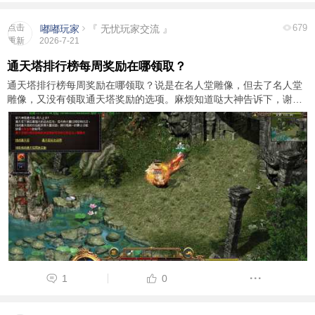
点击
679
嘟嘟玩家
『 无忧玩家交流 』
重新
2026-7-21
加载
通天塔排行榜每周奖励在哪领取？
通天塔排行榜每周奖励在哪领取？说是在名人堂雕像，但去了名人堂
雕像，又没有领取通天塔奖励的选项。麻烦知道哒大神告诉下，谢
谢！！！
1
0