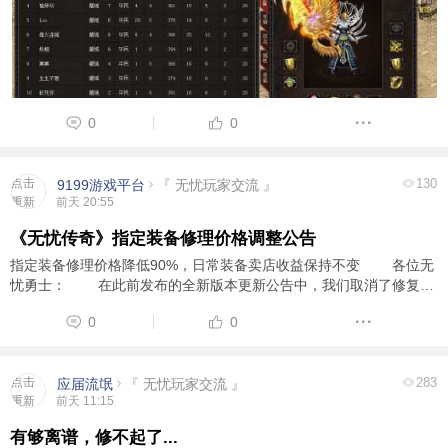
0
0
点击
130
9199游戏平台
『 无忧玩家交流 』
重新
前天 20:55
加载
《无忧传奇》指定装备修理价格调整公告
指定装备修理价格降低90%，日常装备卖店收益保持不变 各位无
忧勇士： 在此前发布的全新版本更新公告中，我们取消了修复神
水，并由各类NPC继续提供普通修理和特殊修理服务。更新上线后，
0
0
我们收到部分玩家反馈：一些常用装 ...
点击
283
应届流氓
『 无忧玩家交流 』
重新
前天 11:15
加载
有够离谱，修不起了...