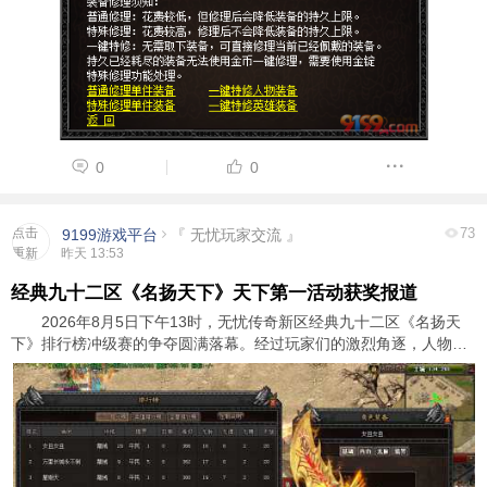
殊修理功能。 具体更新内容如下： ...
0
0
点击
73
9199游戏平台
『 无忧玩家交流 』
重新
昨天 13:53
加载
经典九十二区《名扬天下》天下第一活动获奖报道
2026年8月5日下午13时，无忧传奇新区经典九十二区《名扬天
下》排行榜冲级赛的争夺圆满落幕。经过玩家们的激烈角逐，人物玛
法群英榜前三名玩家脱颖而出，成功斩获了游戏内顶级装备奖励和广
大玩家的尊敬与认可。以下是详细的获奖信息： ...