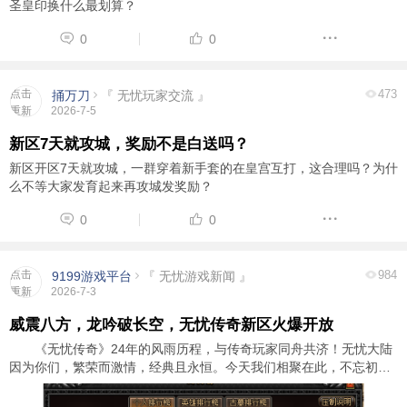
圣皇印换什么最划算？
0
0
点击
473
捅万刀
『 无忧玩家交流 』
重新
2026-7-5
加载
新区7天就攻城，奖励不是白送吗？
新区开区7天就攻城，一群穿着新手套的在皇宫互打，这合理吗？为什
么不等大家发育起来再攻城发奖励？
0
0
点击
984
9199游戏平台
『 无忧游戏新闻 』
重新
2026-7-3
加载
威震八方，龙吟破长空，无忧传奇新区火爆开放
《无忧传奇》24年的风雨历程，与传奇玩家同舟共济！无忧大陆
因为你们，繁荣而激情，经典且永恒。今天我们相聚在此，不忘初
心，再次出发，只为了证明，我们从未改变，体验充满激情的人生。
新区将在7月4日火爆开服，新区将采用经 ...