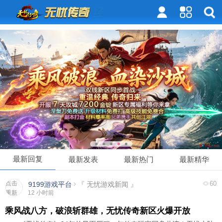
最新回复
最新发表
最新热门
最新精华
点击
60
9199游戏平台
『 无忧游戏新闻 』
重新
12 小时前
加载
乘风战八方，破浪斩群雄，无忧传奇新区火爆开放