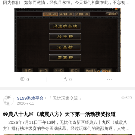
因为你们，繁荣而激情，经典且永恒。今天我们相聚在此，不忘初
心，再次出发，只为了证明，我们从未改变，体验充满激情的人生。
新区将在7月13日火爆开服，新区将采用 ...
0
0
点击
620
9199游戏平台
『 无忧玩家交流 』
重新
2026-7-11
加载
经典八十九区《威震八方》天下第一活动获奖报道
2026年7月11日下午13时，无忧传奇新区经典八十九区《威震八
方》排行榜冲级赛的争夺圆满落幕。经过玩家们的激烈角逐，人物玛
法群英榜前三名玩家脱颖而出，成功斩获了游戏内顶级装备奖励和广