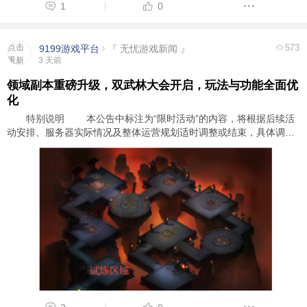
1
0
点击
573
9199游戏平台
『 无忧游戏新闻 』
重新
3 天前
加载
领域副本重磅升级，双武林大会开启，玩法与功能全面优
化
特别说明 本公告中标注为“限时活动”的内容，将根据后续活
动安排、服务器实际情况及整体运营规划适时调整或结束，具体调整
时间以官方后续公告为准。 为持续优化游戏体验，丰富打怪、升
级、打金、行会争霸和竞技玩法，《无 ...
信息
列表