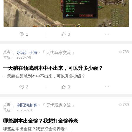
1
0
点击
788
水流汇于海
『 无忧玩家交流 』
重新
2026-7-9
加载
一天躺在领域副本中不出来，可以升多少级？
一天躺在领域副本中不出来，可以升多少级？
2
0
点击
739
浏阳河刺客
『 无忧玩家交流 』
重新
2026-7-10
加载
哪些副本出金锭？我想打金锭养老
哪些副本出金锭？我想打金锭养老！！