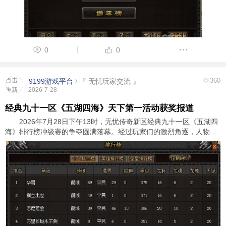
0
0
点击
360
9199游戏平台
『 无忧玩家交流 』
重新
2026-7-28
加载
经典九十一区《五湖四海》天下第一活动获奖报道
2026年7月28日下午13时，无忧传奇新区经典九十一区《五湖四
海》排行榜冲级赛的争夺圆满落幕。经过玩家们的激烈角逐，人物玛
法群英榜前三名玩家脱颖而出，成功斩获了游戏内顶级装备奖励和广
大玩家的尊敬与认可。以下是详细的获奖信息 ...