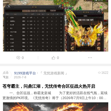
大玩家的尊敬与认可。以下是详细的获奖信息 ...
0
0
点击
1622
9199游戏平台
『 无忧游戏新闻 』
重新
2026-7-8
加载
苍穹霸主，问鼎江湖，无忧传奇合区征战火热开启
一、合区征战，称霸龙皇城 为了更好的活跃在线气氛，延续
更激情的PK环境。《无忧传奇》将于（2026年7月9日上午10：00）
对部分大区进行合区操作，预计需要1小时。如果在预定时间内无法完
成，开区时间将根据实际情况顺延。请各位 ...