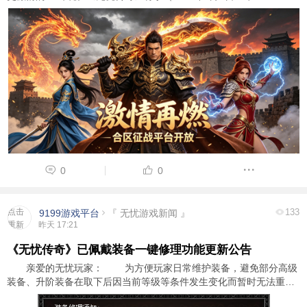
对部分大区进行合区操作，预计需要1小时。如果在预定时间内无法完
成，开区时间将根据实际情况顺延。请各位 ...
用户
版块
搜索
0
0
点击
133
9199游戏平台
『 无忧游戏新闻 』
重新
昨天 17:21
加载
《无忧传奇》已佩戴装备一键修理功能更新公告
亲爱的无忧玩家： 为方便玩家日常维护装备，避免部分高级
装备、升阶装备在取下后因当前等级等条件发生变化而暂时无法重新
佩戴，我们将在原有单件修理功能的基础上，新增已佩戴装备一键特