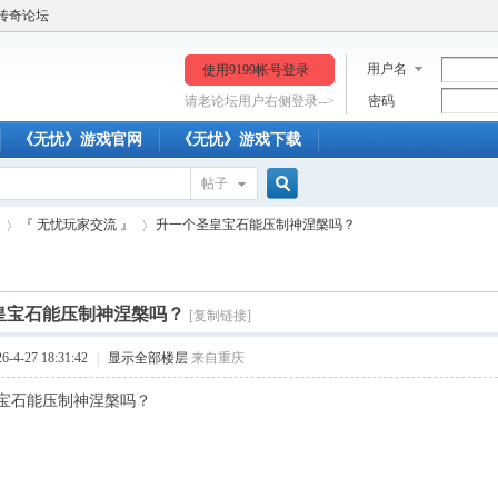
传奇论坛
用户名
使用9199帐号登录
请老论坛用户右侧登录-->
密码
《无忧》游戏官网
《无忧》游戏下载
帖子
搜
『 无忧玩家交流 』
升一个圣皇宝石能压制神涅槃吗？
索
皇宝石能压制神涅槃吗？
[复制链接]
›
›
4-27 18:31:42
|
显示全部楼层
来自重庆
宝石能压制神涅槃吗？