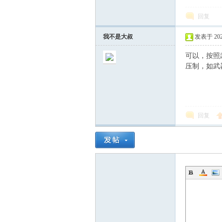
回复
99
我不是大叔
发表于 2026-
可以，按照
压制，如武
回复
游
戏