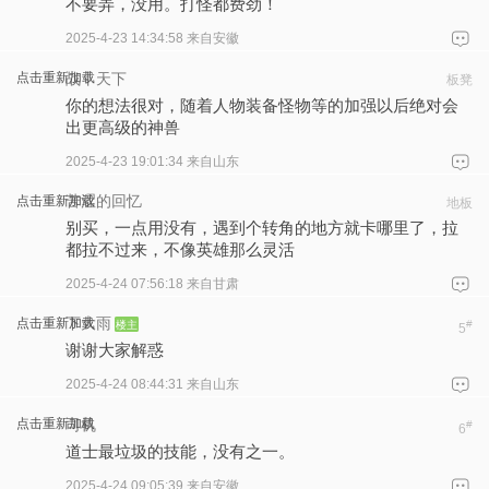
不要弄，没用。打怪都费劲！
2025-4-23 14:34:58
来自安徽
战丨天下
点击重新加载
板凳
你的想法很对，随着人物装备怪物等的加强以后绝对会
出更高级的神兽
2025-4-23 19:01:34
来自山东
苦涩的回忆
点击重新加载
地板
别买，一点用没有，遇到个转角的地方就卡哪里了，拉
都拉不过来，不像英雄那么灵活
2025-4-24 07:56:18
来自甘肃
下大雨
点击重新加载
楼主
#
5
谢谢大家解惑
2025-4-24 08:44:31
来自山东
司机
点击重新加载
#
6
道士最垃圾的技能，没有之一。
2025-4-24 09:05:39
来自安徽