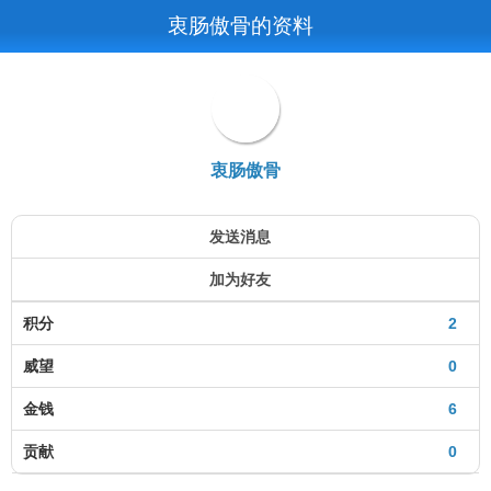
衷肠傲骨的资料
衷肠傲骨
发送消息
加为好友
积分
2
威望
0
金钱
6
贡献
0